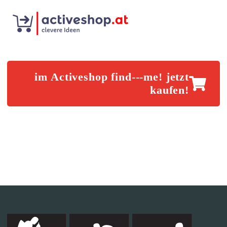
im Activeshop find---me! jetzt
kaufen!