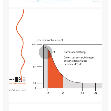
14. Oktober 2015
Lawine Überlebenschance find–
me!