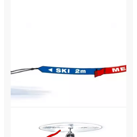
18. April 2019
find—me Ski Band Schuh Illu
2019 Deutsch