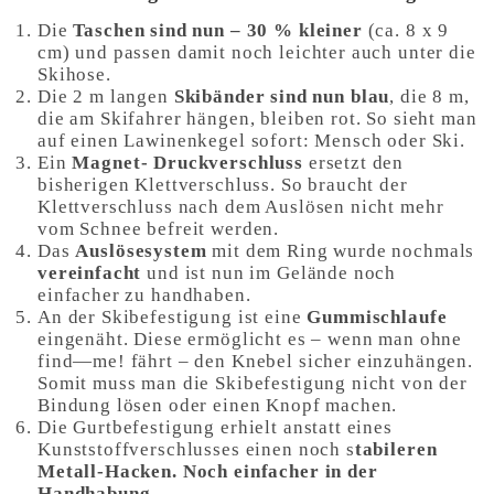
Die
Taschen sind nun – 30 % kleiner
(ca. 8 x 9
cm) und passen damit noch leichter auch unter die
Skihose.
Die 2 m langen
Skibänder sind nun blau
, die 8 m,
die am Skifahrer hängen, bleiben rot. So sieht man
auf einen Lawinenkegel sofort: Mensch oder Ski.
Ein
Magnet- Druckverschluss
ersetzt den
bisherigen Klettverschluss. So braucht der
Klettverschluss nach dem Auslösen nicht mehr
vom Schnee befreit werden.
Das
Auslösesystem
mit dem Ring wurde nochmals
vereinfacht
und ist nun im Gelände noch
einfacher zu handhaben.
An der Skibefestigung ist eine
Gummischlaufe
eingenäht. Diese ermöglicht es – wenn man ohne
find—me! fährt – den Knebel sicher einzuhängen.
Somit muss man die Skibefestigung nicht von der
Bindung lösen oder einen Knopf machen.
Die Gurtbefestigung erhielt anstatt eines
Kunststoffverschlusses einen noch s
tabileren
Metall-Hacken. Noch einfacher in der
Handhabung.