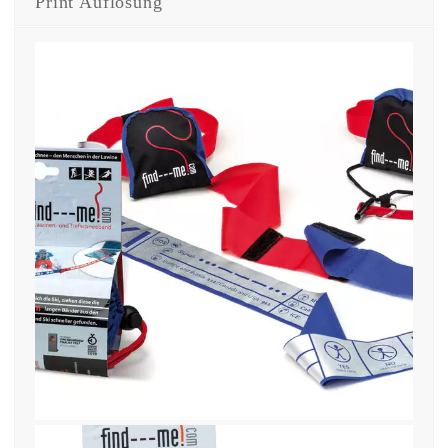
Print Auflösung
5. Dezember 2021
find—me- Produkt-verpackung
gesamt-V1-Ok-low