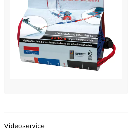
27. Mai 2022
find—me-Find—me
Verpackung.jpg-gross
Videoservice