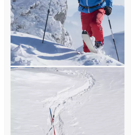
Tiefschneebänder find—me ideal
für Tourenski und Freeride
checkliste_winter_skitouren_skiausru
find—me
12. Februar 2019
Mit find—me! Nie wieder Ski im
Tiefschnee verlieren