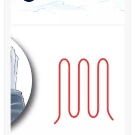
12. November 2018
Einstopfen statt rollen find—me
Band