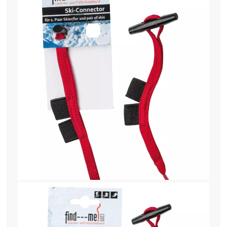
27. November 2019
find—me-Ski-Connector 2.jpg-
mockup-low