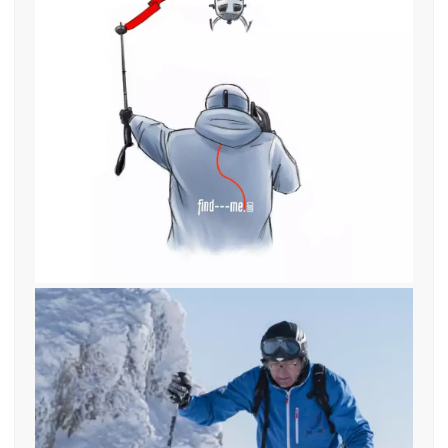
12. Februar 2019
Helikopter einweisen mit
denTiefschneebändern
19. Januar 2017
find—me LAwinen und