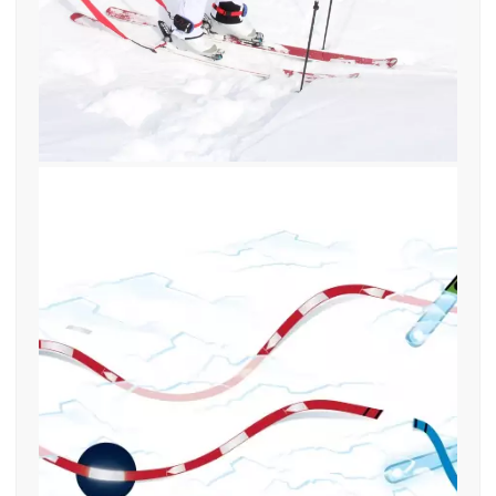
18. April 2019
find—me Lawinenverschütteter
blaue rote Bänder Mod 2019