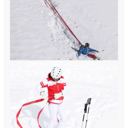
Mit find—me nie mehr Ski im
Tiefschnee suchen
14. März 2015
find—me! In gefährlichem
Gelände einfach einstecken