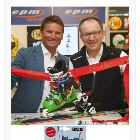
11. Januar 2017
Markus Oberhamberger ÖSFA
Heinz Polak Entwickler find—me
LAwinen Tiefschneeband
OeSFA24022015006_OK