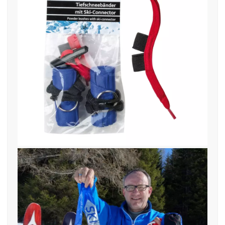
27. November 2019
find—me-Tiefschneebaender +
Ski-Connector-mockup-low