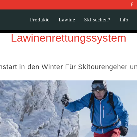
Produkte
Lawine
Ski suchen?
Info
Lawinenrettungssystem
nstart in den Winter Für Skitourengeher u