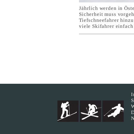
Jährlich werden in Öst
Sicherheit muss vorgeh
Tiefschneefahrer hinzu
viele Skifahrer einfac
I
S
W
D
N