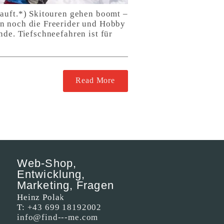
kauft.*) Skitouren gehen boomt –
an noch die Freerider und Hobby
de. Tiefschneefahren ist für
Read More
Web-Shop,
Entwicklung,
Marketing, Fragen
Heinz Polak
T:
+43 699 18192002
info@find---me.com