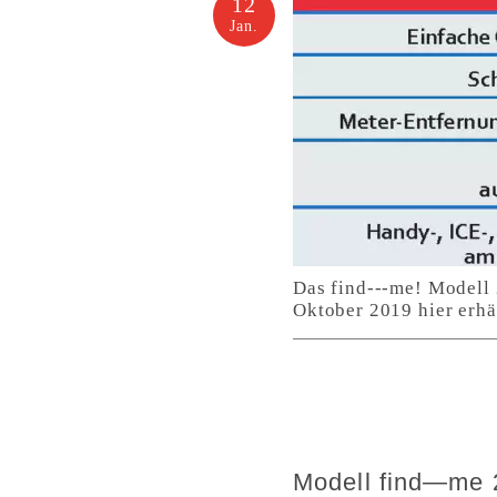
12
Jan.
Das find---me! Modell 
Oktober 2019 hier erhäl
Modell find—me 2