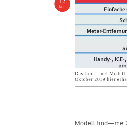
12
Jan.
Das find---me! Modell 
Oktober 2019 hier erhäl
Modell find—me 2