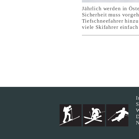
Jährlich werden in Öst
Sicherheit muss vorgeh
Tiefschneefahrer hinzu
viele Skifahrer einfac
I
S
W
D
N