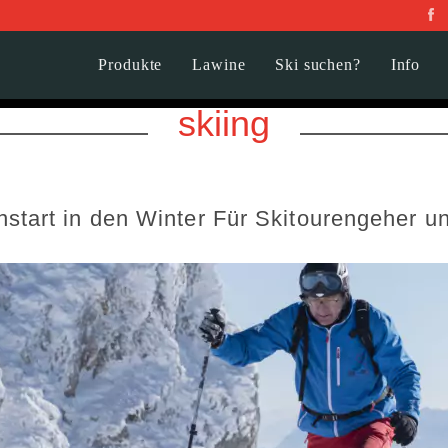
Produkte
Lawine
Ski suchen?
Info
skiing
nstart in den Winter Für Skitourengeher u