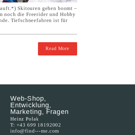
kauft.*) Skitouren gehen boomt –
an noch die Freerider und Hobby
de. Tiefschneefahren ist für
Read More
Web-Shop,
Entwicklung,
Marketing, Fragen
Heinz Polak
T:
+43 699 18192002
info@find---me.com