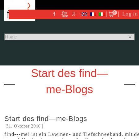
0
Log in
Start des find—
me-Blogs
Start des find—me-Blogs
31. Oktober 2016
find---me! ist ein Lawinen- und Tiefschneeband, mit d