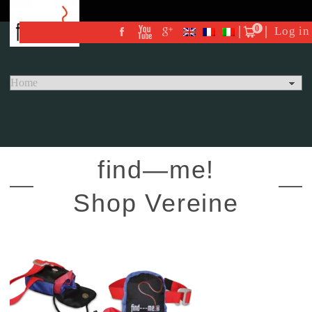
0
Log in
find—me!
Shop Vereine