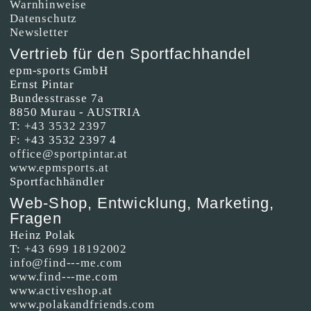
Warnhinweise
Datenschutz
Newsletter
Vertrieb für den Sportfachhandel
epm-sports GmbH
Ernst Pintar
Bundesstrasse 7a
8850 Murau - AUSTRIA
T:
+43 3532 2397
F: +43 3532 2397 4
office@sportpintar.at
www.epmsports.at
Sportfachhändler
Web-Shop, Entwicklung, Marketing,
Fragen
Heinz Polak
T:
+43 699 18192002
info@find---me.com
www.find---me.com
www.activeshop.at
www.polakandfriends.com