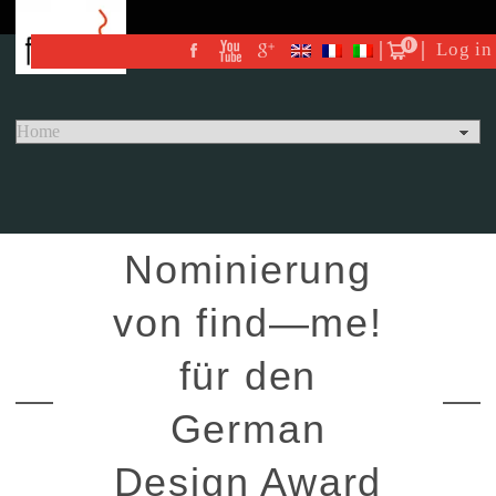
0
Log in
Nominierung
von find—me!
für den
German
Design Award