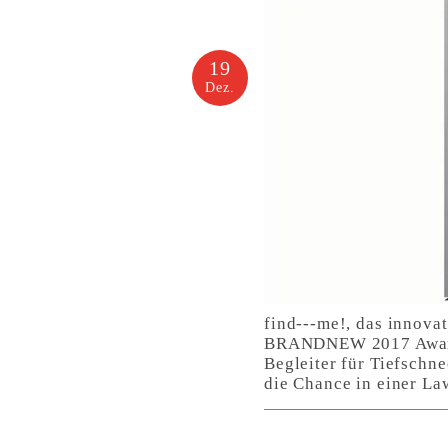
19
Dez.
find---me!, das innovat
BRANDNEW 2017 Award, 
Begleiter für Tiefschn
die Chance in einer La