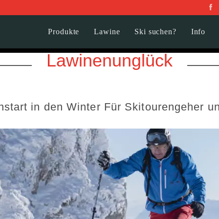
Produkte
Lawine
Ski suchen?
Info
Lawinenunglück
nstart in den Winter Für Skitourengeher u