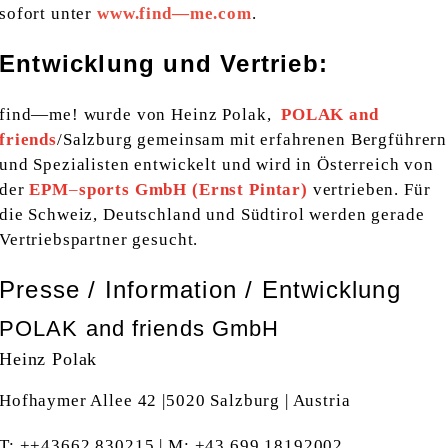
sofort unter
www.find—me.com
.
Entwicklung und Vertrieb:
find—me! wurde von Heinz Polak,
POLAK and
friends
/Salzburg gemeinsam mit erfahrenen Bergführern
und Spezialisten entwickelt und wird in Österreich von
der
EPM
–
sports GmbH (Ernst Pintar)
vertrieben. Für
die Schweiz, Deutschland und Südtirol werden gerade
Vertriebspartner gesucht.
Presse / Information / Entwicklung
POLAK and friends GmbH
Heinz Polak
Hofhaymer Allee 42 |5020 Salzburg | Austria
T: ++43662 830215 | M: +43 699 18192002