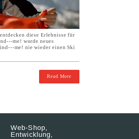
entdecken diese Erlebnisse für
find---me! wurde neues
ind---me! nie wieder einen Ski
Read More
Web-Shop,
Entwicklung,