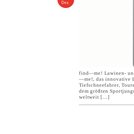
Dez.
find—me! Lawinen- und
—me!, das innovative L
Tiefschneefahrer, Tour
dem größten Sportjung
weltweit […]