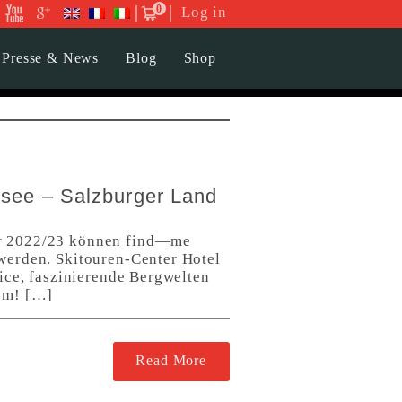
0
Log in
Presse & News
Blog
Shop
rsee – Salzburger Land
er 2022/23 können find—me
werden. Skitouren-Center Hotel
ice, faszinierende Bergwelten
lem! […]
Read More