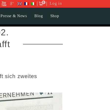
0
Log in
Presse & News
Blog
Shop
02.
fft
ft sich zweites